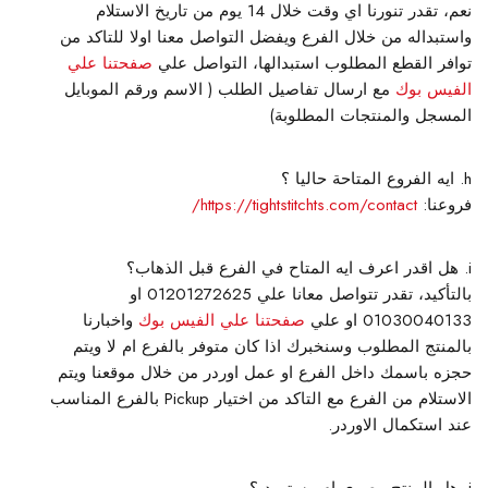
نعم، تقدر تنورنا اي وقت خلال 14 يوم من تاريخ الاستلام
واستبداله من خلال الفرع ويفضل التواصل معنا اولا للتاكد من
توافر القطع المطلوب استبدالها، التواصل علي
صفحتنا علي
الفيس بوك
مع ارسال تفاصيل الطلب ( الاسم ورقم الموبايل
المسجل والمنتجات المطلوبة)
ايه الفروع المتاحة حاليا ؟
فروعنا:
https://tightstitchts.com/contact/
هل اقدر اعرف ايه المتاح في الفرع قبل الذهاب؟
بالتأكيد، تقدر تتواصل معانا علي 01201272625 او
01030040133 او علي
صفحتنا علي الفيس بوك
واخبارنا
بالمنتج المطلوب وسنخبرك اذا كان متوفر بالفرع ام لا ويتم
حجزه باسمك داخل الفرع او عمل اوردر من خلال موقعنا ويتم
الاستلام من الفرع مع التاكد من اختيار Pickup بالفرع المناسب
عند استكمال الاوردر.