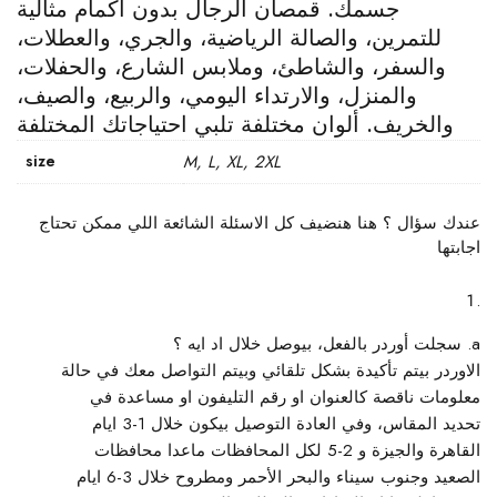
جسمك. قمصان الرجال بدون أكمام مثالية
للتمرين، والصالة الرياضية، والجري، والعطلات،
والسفر، والشاطئ، وملابس الشارع، والحفلات،
والمنزل، والارتداء اليومي، والربيع، والصيف،
والخريف. ألوان مختلفة تلبي احتياجاتك المختلفة
size
M, L, XL, 2XL
عندك سؤال ؟ هنا هنضيف كل الاسئلة الشائعة اللي ممكن تحتاج
اجابتها
سجلت أوردر بالفعل، بيوصل خلال اد ايه ؟
الاوردر بيتم تأكيدة بشكل تلقائي وبيتم التواصل معك في حالة
معلومات ناقصة كالعنوان او رقم التليفون او مساعدة في
تحديد المقاس، وفي العادة التوصيل بيكون خلال 1-3 ايام
القاهرة والجيزة و 2-5 لكل المحافظات ماعدا محافظات
الصعيد وجنوب سيناء والبحر الأحمر ومطروح خلال 3-6 ايام