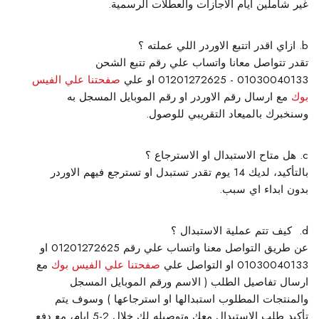
غير شاملين ايام الاجازات والعطلات الرسمية.
ازاي اقدر اتتبع الاوردر اللي عملته ؟
تقدر تتواصل معانا واتساب علي رقم تتبع الشحن
01030040133 - 01201272625 او علي
صفحتنا علي الفيس
بوك
مع ارسال رقم الاوردر او رقم الموبايل المسجل به
وسنخبرك بالميعاد التقريبي للوصول.
هل متاح الاستبدال او الاسترجاع ؟
بالتأكيد، لديك 14 يوم تقدر تستبدل او تسترجع فيهم الاوردر
بدون ابداء اي سبب.
كيف تتم عملية الاستبدال ؟
عن طريق التواصل معنا واتساب علي رقم 01201272625 او
01030040133 او التواصل علي
صفحتنا علي الفيس بوك
مع
ارسال تفاصيل الطلب ( الاسم ورقم الموبايل المسجل
والمنتجات المطلوب استبدالها او استرجاعها ) وسوف يتم
تأكيد طلب الاستبدال معك وتوصيله لك خلال 2-5 ايام، مع دفع