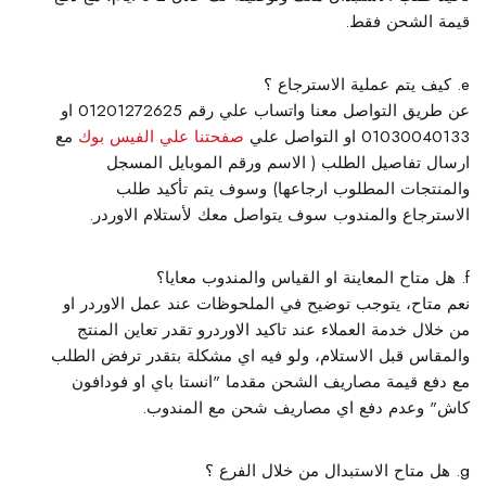
قيمة الشحن فقط.
كيف يتم عملية الاسترجاع ؟
عن طريق التواصل معنا واتساب علي رقم 01201272625 او
01030040133 او التواصل علي
صفحتنا علي الفيس بوك
مع
ارسال تفاصيل الطلب ( الاسم ورقم الموبايل المسجل
والمنتجات المطلوب ارجاعها) وسوف يتم تأكيد طلب
الاسترجاع والمندوب سوف يتواصل معك لأستلام الاوردر.
هل متاح المعاينة او القياس والمندوب معايا؟
نعم متاح، يتوجب توضيح في الملحوظات عند عمل الاوردر او
من خلال خدمة العملاء عند تاكيد الاوردرو تقدر تعاين المنتج
والمقاس قبل الاستلام، ولو فيه اي مشكلة بتقدر ترفض الطلب
مع دفع قيمة مصاريف الشحن مقدما "انستا باي او فودافون
كاش" وعدم دفع اي مصاريف شحن مع المندوب.
هل متاح الاستبدال من خلال الفرع ؟