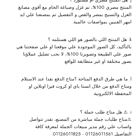
هل المنتج مصري ام مستورد ؟
المنتج مصري 100%، تم غزل وصباغة الخام مع أقوي مصانغ
الغزل والنسيج بمصر والقص و التفصيل تم بمصنعنا علي ايد
امهر الفنيين بمواصفات عالمية.
هل المنتج اللي بالصور هو اللي هستلمه ؟
بالتأكيد، كل الصور الموجودة علي موقعنا او علي صفحتنا هي
صور علي الطبيعة وتصويرنا 100%، لا نحب تضليل عملاؤنا
بصور مختلفة او غير متطابقة للواقع.
ما هي طرق الدفع المتاحة ؟
متاح الدفع نقدا عند الاستلام
ومتاح الدفع من خلال انستا باي او كروت فيزا اونلاين او
المحفظة الالكترونية.
⚠️ هل متاح طلب جملة ؟
⚠️
متاح طلبات جملة مباشرة من المصنع، تقدر تتواصل
واتساب علي رقم مدير مبيعات الجملة لمعرفة كافة
التفاصيل 01126011561 - 01126011825.