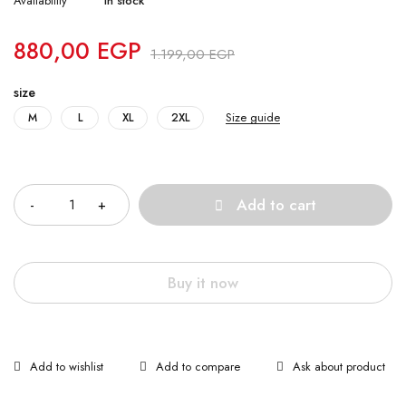
Availability
In stock
880,00
EGP
1.199,00
EGP
size
Size guide
M
L
XL
2XL
Quantity
Add to cart
Buy it now
Ask about product