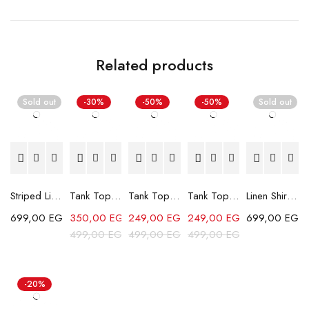
Related products
Sold out
-30%
-50%
-50%
Sold out
Striped Linen Shirt - White/Blue
Tank Top - Lemon
Tank Top - Blue
Tank Top - Green
Linen Shirt - Beige
699,00
EGP
350,00
EGP
249,00
EGP
249,00
EGP
699,00
EGP
499,00
EGP
499,00
EGP
499,00
EGP
-20%