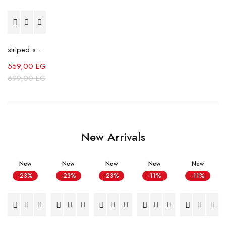
striped shirt - Camel
559,00
EGP
699,00
EGP
New Arrivals
New
New
New
New
New
-23%
-23%
-23%
-11%
-11%