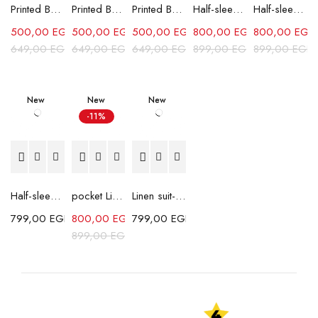
Printed Box Fit Shirt-Sky Blue
Printed Box Fit Shirt-Red
Printed Box Fit Shirt-Green
Half-sleeves Shabika Shirt-White
Half-sleeves Shabika Shirt-Grey
500,00
EGP
500,00
EGP
500,00
EGP
800,00
EGP
800,00
EGP
649,00
EGP
649,00
EGP
649,00
EGP
899,00
EGP
899,00
EGP
New
New
New
-11%
Half-sleeves Shabika Shirt-Dark Grey
pocket Linen Shirt-White
Linen suit-Brown
799,00
EGP
800,00
EGP
799,00
EGP
899,00
EGP