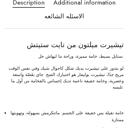
Description
Additional information
الاسئله الشائعه
تيشيرت ميلتون من تايت ستيتش
ستايل بسيط، خامة مميزة، وراحة ما ليهاش حل.
لو بتدور على تيشيرت يديك شكل كاجوال شيك وفي نفس الوقت
مريح جدًا، تيشيرت بوليفار هو اختيارك الصح. جاي بقَصّة واسعة
وعصرية، وخامة خفيفة ناعمة تديك إحساس بالفخامة من أول ما
تلبسه.
خامة تقيلة بس خفيفة على الجسم
: ماتتكرمش بسهولة، وتهويتها
ممتازة