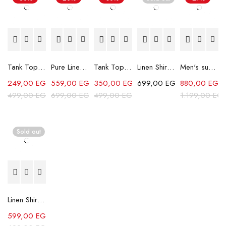
Tank Top - Black2
Pure Linen Trousers - White
Tank Top - Grey
Linen Shirt - Orange
Men's summer set -Beige
249,00
EGP
559,00
EGP
350,00
EGP
699,00
EGP
880,00
EGP
499,00
EGP
699,00
EGP
499,00
EGP
1.199,00
EG
Sold out
Linen Shirt - Beige
599,00
EGP