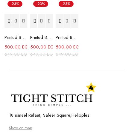
-23%
-23%
-23%
Printed Box Fit Shirt-Sky Blue
Printed Box Fit Shirt-Red
Printed Box Fit Shirt-Green
500,00
EGP
500,00
EGP
500,00
EGP
649,00
EGP
649,00
EGP
649,00
EGP
18 ismael Rafaat, Safeer Square,Helioples
Show on map