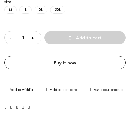
size
M
L
XL
2XL
Quantity
Add to cart
Buy it now
Ask about product