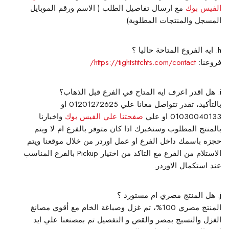
الفيس بوك
مع ارسال تفاصيل الطلب ( الاسم ورقم الموبايل
المسجل والمنتجات المطلوبة)
ايه الفروع المتاحة حاليا ؟
فروعنا:
https://tightstitchts.com/contact/
هل اقدر اعرف ايه المتاح في الفرع قبل الذهاب؟
بالتأكيد، تقدر تتواصل معانا علي 01201272625 او
01030040133 او علي
صفحتنا علي الفيس بوك
واخبارنا
بالمنتج المطلوب وسنخبرك اذا كان متوفر بالفرع ام لا ويتم
حجزه باسمك داخل الفرع او عمل اوردر من خلال موقعنا ويتم
الاستلام من الفرع مع التاكد من اختيار Pickup بالفرع المناسب
عند استكمال الاوردر.
هل المنتج مصري ام مستورد ؟
المنتج مصري 100%، تم غزل وصباغة الخام مع أقوي مصانغ
الغزل والنسيج بمصر والقص و التفصيل تم بمصنعنا علي ايد