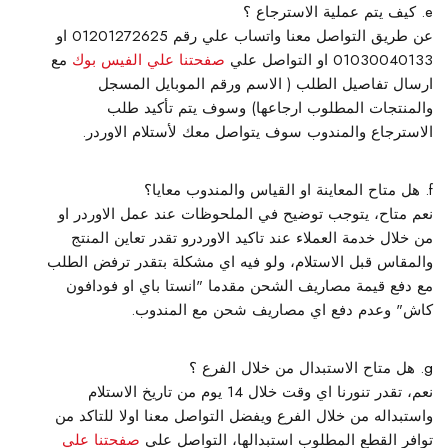
كيف يتم عملية الاسترجاع ؟
عن طريق التواصل معنا واتساب علي رقم 01201272625 او
01030040133 او التواصل علي
صفحتنا علي الفيس بوك
مع
ارسال تفاصيل الطلب ( الاسم ورقم الموبايل المسجل
والمنتجات المطلوب ارجاعها) وسوف يتم تأكيد طلب
الاسترجاع والمندوب سوف يتواصل معك لأستلام الاوردر.
هل متاح المعاينة او القياس والمندوب معايا؟
نعم متاح، يتوجب توضيح في الملحوظات عند عمل الاوردر او
من خلال خدمة العملاء عند تاكيد الاوردرو تقدر تعاين المنتج
والمقاس قبل الاستلام، ولو فيه اي مشكلة بتقدر ترفض الطلب
مع دفع قيمة مصاريف الشحن مقدما "انستا باي او فودافون
كاش" وعدم دفع اي مصاريف شحن مع المندوب.
هل متاح الاستبدال من خلال الفرع ؟
نعم، تقدر تنورنا اي وقت خلال 14 يوم من تاريخ الاستلام
واستبداله من خلال الفرع ويفضل التواصل معنا اولا للتاكد من
توافر القطع المطلوب استبدالها، التواصل علي
صفحتنا علي