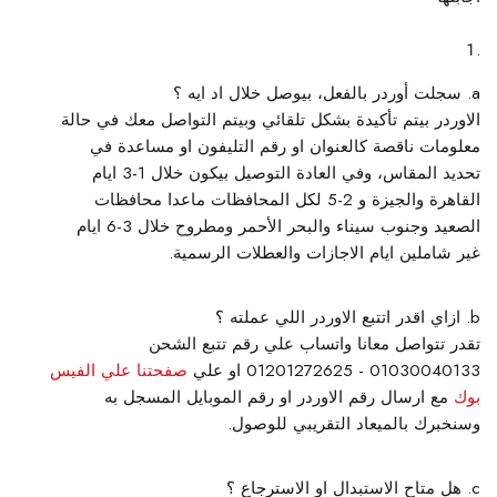
سجلت أوردر بالفعل، بيوصل خلال اد ايه ؟
الاوردر بيتم تأكيدة بشكل تلقائي وبيتم التواصل معك في حالة
معلومات ناقصة كالعنوان او رقم التليفون او مساعدة في
تحديد المقاس، وفي العادة التوصيل بيكون خلال 1-3 ايام
القاهرة والجيزة و 2-5 لكل المحافظات ماعدا محافظات
الصعيد وجنوب سيناء والبحر الأحمر ومطروح خلال 3-6 ايام
غير شاملين ايام الاجازات والعطلات الرسمية.
ازاي اقدر اتتبع الاوردر اللي عملته ؟
تقدر تتواصل معانا واتساب علي رقم تتبع الشحن
01030040133 - 01201272625 او علي
صفحتنا علي الفيس
بوك
مع ارسال رقم الاوردر او رقم الموبايل المسجل به
وسنخبرك بالميعاد التقريبي للوصول.
هل متاح الاستبدال او الاسترجاع ؟