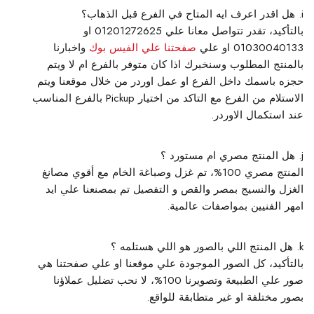
هل اقدر اعرف ايه المتاح في الفرع قبل الذهاب؟
بالتأكيد، تقدر تتواصل معانا علي 01201272625 او
01030040133 او علي
صفحتنا علي الفيس بوك
واخبارنا
بالمنتج المطلوب وسنخبرك اذا كان متوفر بالفرع ام لا ويتم
حجزه باسمك داخل الفرع او عمل اوردر من خلال موقعنا ويتم
الاستلام من الفرع مع التاكد من اختيار Pickup بالفرع المناسب
عند استكمال الاوردر.
هل المنتج مصري ام مستورد ؟
المنتج مصري 100%، تم غزل وصباغة الخام مع أقوي مصانغ
الغزل والنسيج بمصر والقص و التفصيل تم بمصنعنا علي ايد
امهر الفنيين بمواصفات عالمية.
هل المنتج اللي بالصور هو اللي هستلمه ؟
بالتأكيد، كل الصور الموجودة علي موقعنا او علي صفحتنا هي
صور علي الطبيعة وتصويرنا 100%، لا نحب تضليل عملاؤنا
بصور مختلفة او غير متطابقة للواقع.