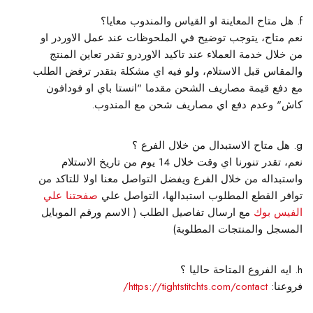
هل متاح المعاينة او القياس والمندوب معايا؟
نعم متاح، يتوجب توضيح في الملحوظات عند عمل الاوردر او
من خلال خدمة العملاء عند تاكيد الاوردرو تقدر تعاين المنتج
والمقاس قبل الاستلام، ولو فيه اي مشكلة بتقدر ترفض الطلب
مع دفع قيمة مصاريف الشحن مقدما "انستا باي او فودافون
كاش" وعدم دفع اي مصاريف شحن مع المندوب.
هل متاح الاستبدال من خلال الفرع ؟
نعم، تقدر تنورنا اي وقت خلال 14 يوم من تاريخ الاستلام
واستبداله من خلال الفرع ويفضل التواصل معنا اولا للتاكد من
توافر القطع المطلوب استبدالها، التواصل علي
صفحتنا علي
الفيس بوك
مع ارسال تفاصيل الطلب ( الاسم ورقم الموبايل
المسجل والمنتجات المطلوبة)
ايه الفروع المتاحة حاليا ؟
فروعنا:
https://tightstitchts.com/contact/