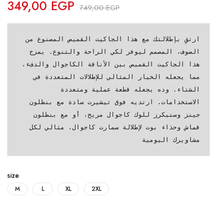
349,00
EGP
749,00
EGP
ارتقِ بإطلالتك مع هذا الجاكيت القميص المصنوع من 
الصوف، المصمم ليوفر لكي الراحة والتنوع. يمزج 
هذا الجاكيت القميص بين الأناقة الكاجوال والدفء، 
مما يجعله الخيار المثالي للإطلالات المتعددة في 
الشتاء. وده يجعله قطعة عملية ومتعددة 
الاستخدامات. ارتديه فوق تيشيرت سادة مع بنطلون 
جينز وسنيكرز للوك كاجوال مريح، أو مع بنطلون 
قماش وحذاء بوت لإطلالة سمارت كاجوال، مثالي لكل 
مشاويرك اليومية
size
M
L
XL
2XL