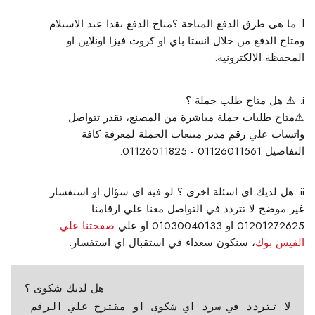
ما هي طرق الدفع المتاحة ؟
متاح الدفع نقدا عند الاستلام
ومتاح الدفع من خلال انستا باي او كروت فيزا اونلاين او
المحفظة الالكترونية.
⚠️ هل متاح طلب جملة ؟
⚠️
متاح طلبات جملة مباشرة من المصنع، تقدر تتواصل
واتساب علي رقم مدير مبيعات الجملة لمعرفة كافة
التفاصيل 01126011561 - 01126011825.
هل لديك اي اسئلة اخرى ؟
لو فيه اي سؤال او استفسار
غير موضح لا تتردد في التواصل معنا علي ارقامنا
01201272625 او 01030040133 او علي
صفحتنا علي
الفيس بوك
، سنكون سعداء في استقبال اي استفسار.
هل لديك شكوى ؟
لا تتردد في سرد اي شكوى او مقترح علي الرقم 