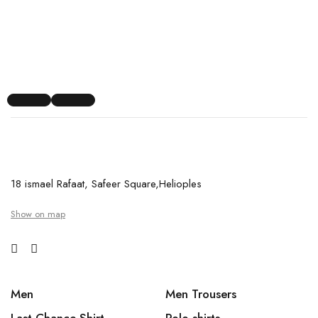
18 ismael Rafaat, Safeer Square,Helioples
Show on map
Men
Men Trousers