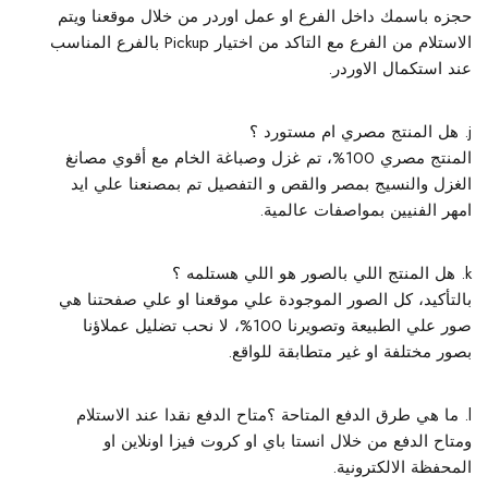
حجزه باسمك داخل الفرع او عمل اوردر من خلال موقعنا ويتم
الاستلام من الفرع مع التاكد من اختيار Pickup بالفرع المناسب
عند استكمال الاوردر.
هل المنتج مصري ام مستورد ؟
المنتج مصري 100%، تم غزل وصباغة الخام مع أقوي مصانغ
الغزل والنسيج بمصر والقص و التفصيل تم بمصنعنا علي ايد
امهر الفنيين بمواصفات عالمية.
هل المنتج اللي بالصور هو اللي هستلمه ؟
بالتأكيد، كل الصور الموجودة علي موقعنا او علي صفحتنا هي
صور علي الطبيعة وتصويرنا 100%، لا نحب تضليل عملاؤنا
بصور مختلفة او غير متطابقة للواقع.
ما هي طرق الدفع المتاحة ؟
متاح الدفع نقدا عند الاستلام
ومتاح الدفع من خلال انستا باي او كروت فيزا اونلاين او
المحفظة الالكترونية.