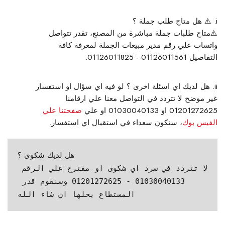
⚠️ هل متاح طلب جملة ؟
⚠️
متاح طلبات جملة مباشرة من المصنع، تقدر تتواصل
واتساب علي رقم مدير مبيعات الجملة لمعرفة كافة
التفاصيل 01126011561 - 01126011825.
هل لديك اي اسئلة اخرى ؟
لو فيه اي سؤال او استفسار
غير موضح لا تتردد في التواصل معنا علي ارقامنا
01201272625 او 01030040133 او علي
صفحتنا علي
الفيس بوك
، سنكون سعداء في استقبال اي استفسار.
هل لديك شكوى ؟
لا تتردد في سرد اي شكوى او مقترح علي الرقم 
01030040133 - 01201272625 وسنقوم قدر 
المستطاع بحلها ان شاء الله