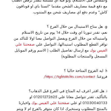
والمقاس قبل الاستلام، ولو فيه اي مشكلة بتقدر ترفض الطلب
مع دفع قيمة مصاريف الشحن مقدما "انستا باي او فودافون
كاش" وعدم دفع اي مصاريف شحن مع المندوب.
هل متاح الاستبدال من خلال الفرع ؟
نعم، تقدر تنورنا اي وقت خلال 14 يوم من تاريخ الاستلام
واستبداله من خلال الفرع ويفضل التواصل معنا اولا للتاكد من
توافر القطع المطلوب استبدالها، التواصل علي
صفحتنا علي
الفيس بوك
مع ارسال تفاصيل الطلب ( الاسم ورقم الموبايل
المسجل والمنتجات المطلوبة)
ايه الفروع المتاحة حاليا ؟
فروعنا:
https://tightstitchts.com/contact/
هل اقدر اعرف ايه المتاح في الفرع قبل الذهاب؟
بالتأكيد، تقدر تتواصل معانا علي 01201272625 او
01030040133 او علي
صفحتنا علي الفيس بوك
واخبارنا
بالمنتج المطلوب وسنخبرك اذا كان متوفر بالفرع ام لا ويتم