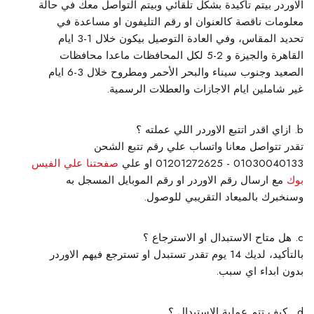
الاوردر بيتم تأكيدة بشكل تلقائي وبيتم التواصل معك في حالة
معلومات ناقصة كالعنوان او رقم التليفون او مساعدة في
تحديد المقاس، وفي العادة التوصيل بيكون خلال 1-3 ايام
القاهرة والجيزة و 2-5 لكل المحافظات ماعدا محافظات
الصعيد وجنوب سيناء والبحر الأحمر ومطروح خلال 3-6 ايام
غير شاملين ايام الاجازات والعطلات الرسمية.
ازاي اقدر اتتبع الاوردر اللي عملته ؟
تقدر تتواصل معانا واتساب علي رقم تتبع الشحن
01030040133 - 01201272625 او علي
صفحتنا علي الفيس
بوك
مع ارسال رقم الاوردر او رقم الموبايل المسجل به
وسنخبرك بالميعاد التقريبي للوصول.
هل متاح الاستبدال او الاسترجاع ؟
بالتأكيد، لديك 14 يوم تقدر تستبدل او تسترجع فيهم الاوردر
بدون ابداء اي سبب.
كيف تتم عملية الاستبدال ؟