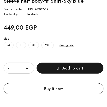
Sleeve half Boxy-fit Shirt-Sky blue
Product code
TSSh26207-SK
Availability
In stock
449,00
EGP
size
Size guide
M
L
XL
2XL
Quantity
Add to cart
Buy it now