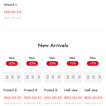
striped shirt - Camel
559,00
EGP
699,00
EGP
New Arrivals
New
New
New
New
New
-23%
-23%
-23%
-11%
-11%
Printed Box Fit Shirt-Sky Blue
Printed Box Fit Shirt-Red
Printed Box Fit Shirt-Green
Half-sleeves Shabika Shirt-White
Half-sleeves Shabika Shirt-Grey
500,00
EGP
500,00
EGP
500,00
EGP
800,00
EGP
800,00
EGP
649,00
EGP
649,00
EGP
649,00
EGP
899,00
EGP
899,00
EGP