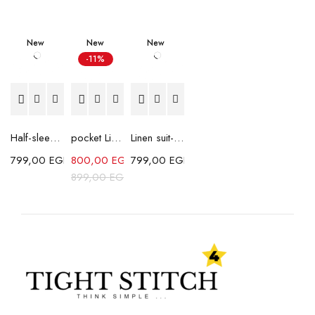
New
New
New
-11%
Half-sleeves Shabika Shirt-Dark Grey
pocket Linen Shirt-White
Linen suit-Brown
799,00
EGP
800,00
EGP
799,00
EGP
899,00
EGP