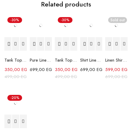
Related products
-30%
-30%
Sold out
Tank Top - Grey
Pure Linen Shirt - White
Tank Top - Lemon
Shirt Linen Striped - Grey
Linen Shirt - Beige
350,00
EGP
699,00
EGP
350,00
EGP
699,00
EGP
599,00
EGP
499,00
EGP
499,00
EGP
699,00
EGP
-20%