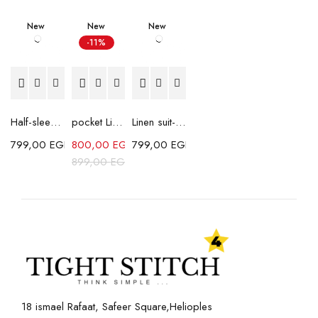
New
New
New
-11%
Half-sleeves Shabika Shirt-Dark Grey
pocket Linen Shirt-White
Linen suit-Brown
799,00
EGP
800,00
EGP
799,00
EGP
899,00
EGP
18 ismael Rafaat, Safeer Square,Helioples