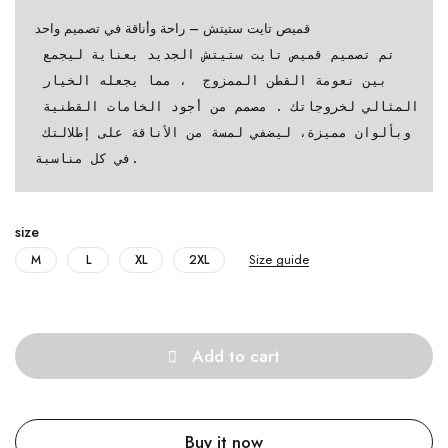
قميص تايت ستيتش – راحة وأناقة في تصميم واحد
تم تصميم قميص تايت ستيتش الجديد بعناية ليجمع 
بين نعومة القطن الممزوج  ، مما يجعله الخيار 
المثالي لخروجاتك . مصمم من أجود الخامات القطنية 
وبألوان مميزة، ليضفي لمسة من الأناقة على إطلالتك 
في كل مناسبة.
size
Size guide
M
L
XL
2XL
Quantity
Add to cart
Buy it now