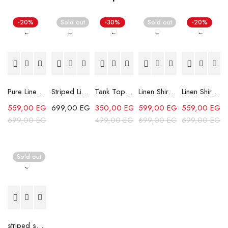
-20%
Sold out
-30%
Sold out
-20%
Pure Linen Trousers - Mint Green
Striped Linen Shirt - White/Blue
Tank Top - Lemon
Linen Shirt - Beige
Linen Shirt - Off White
559,00
EGP
699,00
EGP
350,00
EGP
599,00
EGP
559,00
EGP
699,00
EGP
499,00
EGP
699,00
EGP
699,00
EGP
Sold out
striped shirt - Black