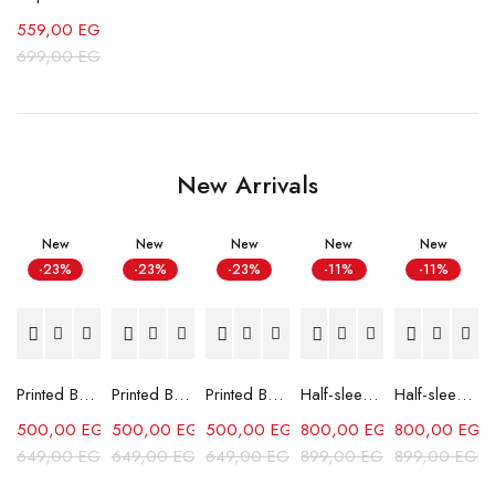
559,00
EGP
699,00
EGP
New Arrivals
New
New
New
New
New
-23%
-23%
-23%
-11%
-11%
Printed Box Fit Shirt-Sky Blue
Printed Box Fit Shirt-Red
Printed Box Fit Shirt-Green
Half-sleeves Shabika Shirt-White
Half-sleeves Shabika Shirt-Grey
500,00
EGP
500,00
EGP
500,00
EGP
800,00
EGP
800,00
EGP
649,00
EGP
649,00
EGP
649,00
EGP
899,00
EGP
899,00
EGP